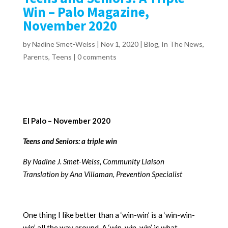
Win – Palo Magazine,
November 2020
by
Nadine Smet-Weiss
|
Nov 1, 2020
|
Blog
,
In The News
,
Parents
,
Teens
|
0 comments
El Palo – November 2020
Teens and Seniors: a triple win
By Nadine J. Smet-Weiss, Community Liaison
Translation by Ana Villaman, Prevention Specialist
One thing I like better than a ‘win-win’ is a ‘win-win-
win’ all the way around. A ‘win-win-win’ is what