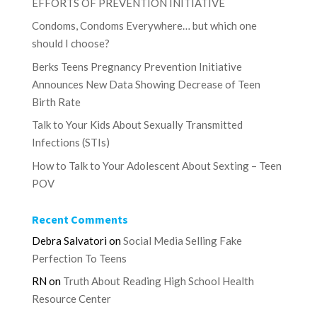
EFFORTS OF PREVENTION INITIATIVE
Condoms, Condoms Everywhere… but which one
should I choose?
Berks Teens Pregnancy Prevention Initiative
Announces New Data Showing Decrease of Teen
Birth Rate
Talk to Your Kids About Sexually Transmitted
Infections (STIs)
How to Talk to Your Adolescent About Sexting – Teen
POV
Recent Comments
Debra Salvatori
on
Social Media Selling Fake
Perfection To Teens
RN
on
Truth About Reading High School Health
Resource Center