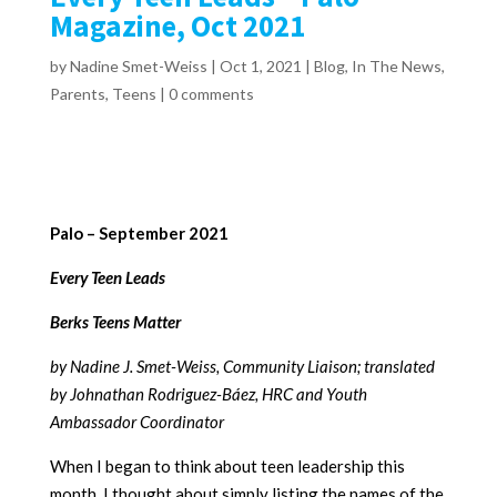
Magazine, Oct 2021
by
Nadine Smet-Weiss
|
Oct 1, 2021
|
Blog
,
In The News
,
Parents
,
Teens
|
0 comments
Palo – September 2021
Every Teen Leads
Berks Teens Matter
by Nadine J. Smet-Weiss, Community Liaison; translated
by Johnathan Rodriguez-Báez, HRC and Youth
Ambassador Coordinator
When I began to think about teen leadership this
month, I thought about simply listing the names of the